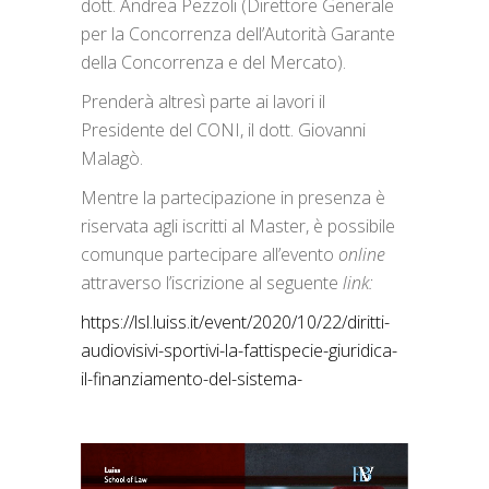
dott. Andrea Pezzoli (Direttore Generale
per la Concorrenza dell’Autorità Garante
della Concorrenza e del Mercato).
Prenderà altresì parte ai lavori il
Presidente del CONI, il dott. Giovanni
Malagò.
Mentre la partecipazione in presenza è
riservata agli iscritti al Master, è possibile
comunque partecipare all’evento
online
attraverso l’iscrizione al seguente
link:
https://lsl.luiss.it/event/2020/10/22/diritti-
audiovisivi-sportivi-la-fattispecie-giuridica-
il-finanziamento-del-sistema-