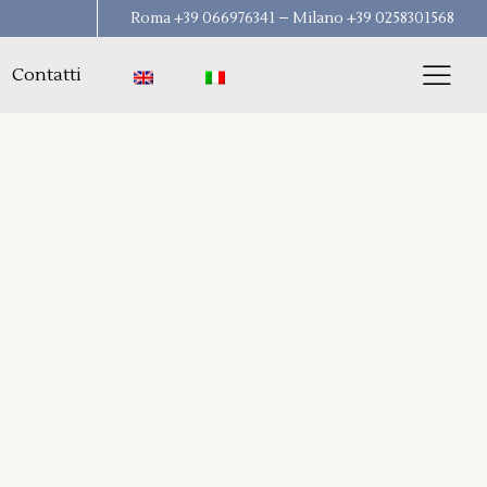
Roma +39 066976341 – Milano +39 0258301568
Contatti