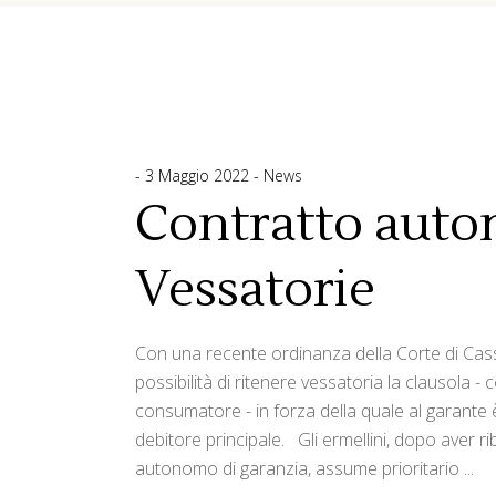
3 Maggio 2022
News
Contratto auto
Vessatorie
Con una recente ordinanza della Corte di Cassa
possibilità di ritenere vessatoria la clausola 
consumatore - in forza della quale al garante è
debitore principale. Gli ermellini, dopo aver ri
autonomo di garanzia, assume prioritario